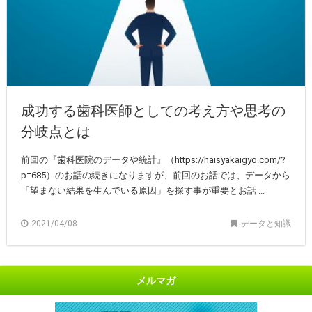
成功する歯科医師としての考え方や思考の
分岐点とは
前回の『歯科医院のデータや統計』（https://haisyakaigyo.com/?
p=685）のお話の続きになりますが、前回のお話では、データから
「望まない結果を生んでいる原因」を探す事が重要とお話 ...
2021/04/08
データと知識
メルマガ
"開業に不