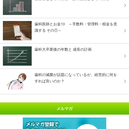
歯科医師とお金13 ～手数料・管理料・税金を意
識する その①～
歯科大卒業後の年数と 成長の計画
歯科の滅菌が話題になっているが、経営的に何を
すれば良いのか？
メルマガ
"開業に不