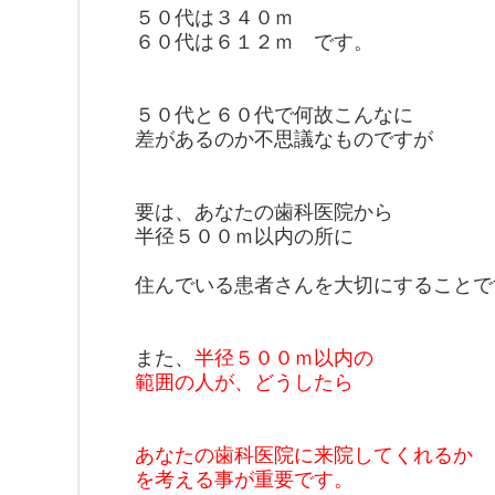
５０代は３４０ｍ
６０代は６１２ｍ
です。
５０代と６０代で
何故こんなに
差があるのか不思議
なものですが
要は、あなたの歯科医院から
半径５００ｍ以内の所に
住んでいる患者さんを大切にする
ことで
また、
半径５００ｍ以内の
範囲の人が、
どうしたら
あなたの歯科医院に
来院してくれるか
を考える事が
重要です。