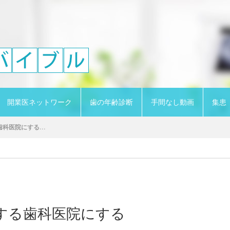
開業医ネットワーク
歯の年齢診断
手間なし動画
集患
科医院にする...
する歯科医院にする