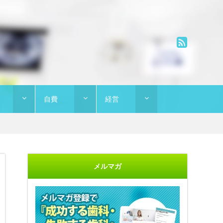
自費
経営
メルマガ
"開業に不安