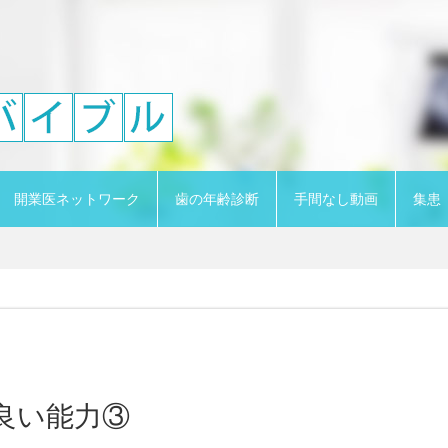
開業医ネットワーク
歯の年齢診断
手間なし動画
集患
良い能力③