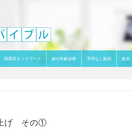
開業医ネットワーク
歯の年齢診断
手間なし動画
集患
上げ その①