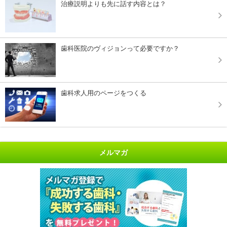
治療説明よりも先に話す内容とは？
歯科医院のヴィジョンって必要ですか？
歯科求人用のページをつくる
メルマガ
"開業に不