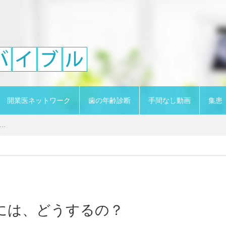
開業医ネットワーク
歯の年齢診断
手間なし動画
集患
..
には、どうするの？